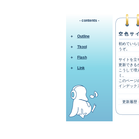
- contents -
空 色 サ イ
＋
Outline
初めていら
＋
Tkool
うぞ。
＋
Flash
サイトを立
更新できるか
＋
Link
こうして増
ミ。
このページ
インデック
更新履歴： 